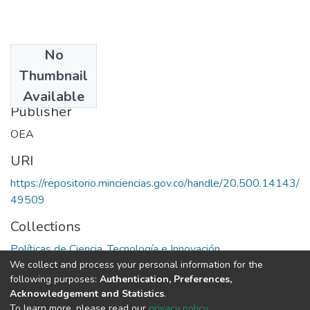
No
Date
Thumbnail
1981
Available
Publisher
OEA
URI
https://repositorio.minciencias.gov.co/handle/20.500.14143/
49509
Collections
Políticas de Ciencia, Tecnología e Innovación
We collect and process your personal information for the
following purposes:
Authentication, Preferences,
Full item page
Acknowledgement and Statistics
.
To learn more, please read our
privacy policy
.