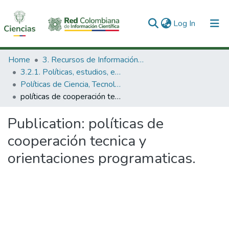
(current)
Log In
Communities & Collections
Home
3. Recursos de Información Científica y Tecnológica
3.2.1. Políticas, estudios, evaluaciones e indicadores de CTeI
All of DSpace
Políticas de Ciencia, Tecnología e Innovación
políticas de cooperación tecnica y orientaciones programaticas.
Statistics
Publication:
políticas de
cooperación tecnica y
orientaciones programaticas.