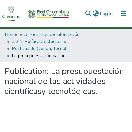
(current)
Log In
Communities & Collections
Home
3. Recursos de Información Científica y Tecnológica
3.2.1. Políticas, estudios, evaluaciones e indicadores de CTeI
All of DSpace
Políticas de Ciencia, Tecnología e Innovación
La presupuestación nacional de las actividades científicasy tecnológicas.
Statistics
Publication:
La presupuestación
nacional de las actividades
científicasy tecnológicas.