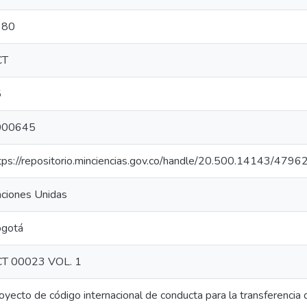
980
CT
5
000645
tps://repositorio.minciencias.gov.co/handle/20.500.14143/4796
ciones Unidas
gotá
T 00023 VOL. 1
oyecto de código internacional de conducta para la transferencia 