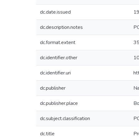
dc.date.issued
1
dc.description.notes
P
dc.format.extent
3
dc.identifier.other
1
dc.identifier.uri
ht
dc.publisher
Na
dc.publisher.place
Bo
dc.subject.classification
PC
dc.title
Pr