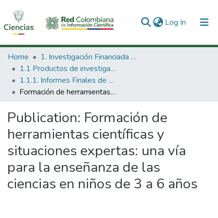
(current)
Log In
Communities & Collections
Home
1. Investigación Financiada con Recursos Públicos
1.1 Productos de investigación
All of DSpace
1.1.1. Informes Finales de Proyectos de Investigación
Formación de herramientas científicas y situaciones expertas: una vía para la enseñanza de las ciencias en niños de 3 a 6 años
Statistics
Publication:
Formación de
herramientas científicas y
situaciones expertas: una vía
para la enseñanza de las
ciencias en niños de 3 a 6 años