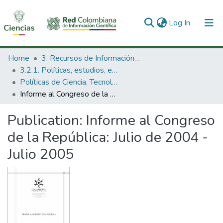
(current)
Log In
Communities & Collections
Home
3. Recursos de Información Científica y Tecnológica
3.2.1. Políticas, estudios, evaluaciones e indicadores de CTeI
All of DSpace
Políticas de Ciencia, Tecnología e Innovación
Informe al Congreso de la República: Julio de 2004 - Julio 2005
Statistics
Publication:
Informe al Congreso
de la República: Julio de 2004 -
Julio 2005