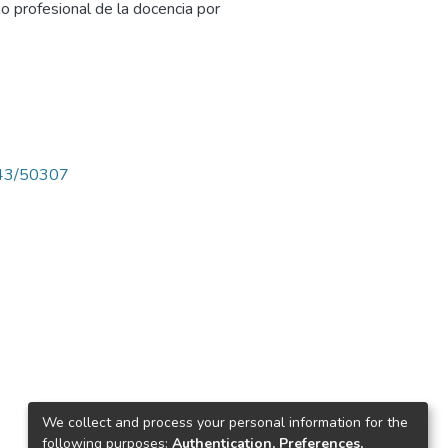
o profesional de la docencia por
4143/50307
We collect and process your personal information for the
following purposes:
Authentication, Preferences,