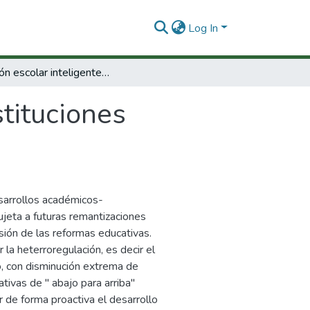
Log In
Gestión escolar inteligente : instituciones educativasneosistemáticas del siglo XXI
stituciones
esarrollos académicos-
ujeta a futuras remantizaciones
sión de las reformas educativas.
 la heterroregulación, es decir el
o, con disminución extrema de
ivas de " abajo para arriba"
 de forma proactiva el desarrollo