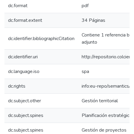
dc.format
pdf
dc.format.extent
34 Páginas
Contiene 1 referencia bi
dc.identifier.bibliographicCitation
adjunto
dc.identifier.uri
http://repositorio.colci
dc.language.iso
spa
dc.rights
info:eu-repo/semantics/
dc.subject.other
Gestión territorial
dc.subject.spines
Planificación estratégica
dc.subject.spines
Gestión de proyectos