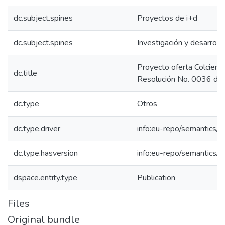
dc.subject.spines
Proyectos de i+d
dc.subject.spines
Investigación y desarroll
Proyecto oferta Colcienci
dc.title
Resolución No. 0036 d
dc.type
Otros
dc.type.driver
info:eu-repo/semantics/o
dc.type.hasversion
info:eu-repo/semantics/p
dspace.entity.type
Publication
Files
Original bundle