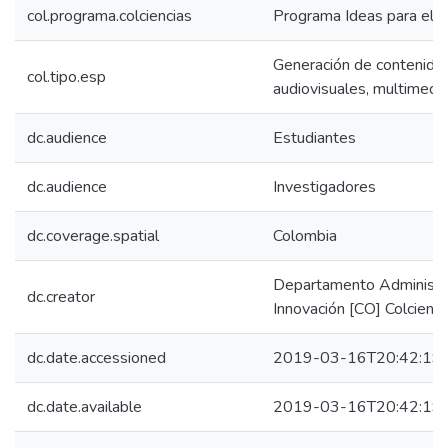
col.programa.colciencias
Programa Ideas para el 
Generación de contenidos
col.tipo.esp
audiovisuales, multimedi
dc.audience
Estudiantes
dc.audience
Investigadores
dc.coverage.spatial
Colombia
Departamento Administrat
dc.creator
Innovación [CO] Colcienci
dc.date.accessioned
2019-03-16T20:42:19
dc.date.available
2019-03-16T20:42:19