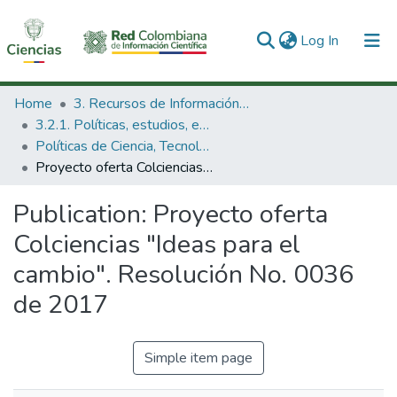
(current)
Log In
Communities & Collections
Home
3. Recursos de Información Científica y Tecnológica
3.2.1. Políticas, estudios, evaluaciones e indicadores de CTeI
All of DSpace
Políticas de Ciencia, Tecnología e Innovación
Proyecto oferta Colciencias "Ideas para el cambio". Resolución No. 0036 de 2017
Statistics
Publication:
Proyecto oferta
Colciencias "Ideas para el
cambio". Resolución No. 0036
de 2017
Simple item page