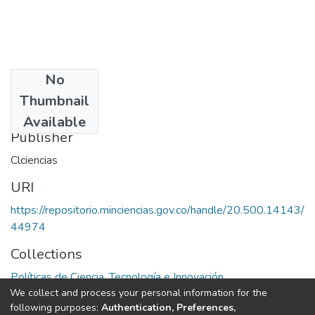
No
Date
Thumbnail
2007
Available
Publisher
Clciencias
URI
https://repositorio.minciencias.gov.co/handle/20.500.14143/
44974
Collections
Políticas de Ciencia, Tecnología e Innovación
We collect and process your personal information for the
following purposes:
Authentication, Preferences,
Full item page