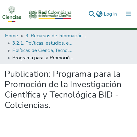
(current)
Log In
Communities & Collections
Home
3. Recursos de Información Científica y Tecnológica
3.2.1. Políticas, estudios, evaluaciones e indicadores de CTeI
All of DSpace
Políticas de Ciencia, Tecnología e Innovación
Programa para la Promoción de la Investigación Científica y Tecnológica BID - Colciencias.
Statistics
Publication:
Programa para la
Promoción de la Investigación
Científica y Tecnológica BID -
Colciencias.