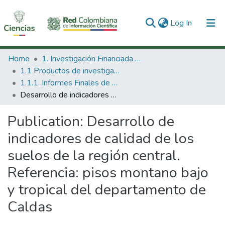
(current)
Log In
Communities & Collections
Home
1. Investigación Financiada con Recursos Públicos
1.1 Productos de investigación
All of DSpace
1.1.1. Informes Finales de Proyectos de Investigación
Desarrollo de indicadores de calidad de los suelos de la región central. Referencia: pisos montano bajo y tropical del departamento de Caldas
Statistics
Publication:
Desarrollo de
indicadores de calidad de los
suelos de la región central.
Referencia: pisos montano bajo
y tropical del departamento de
Caldas