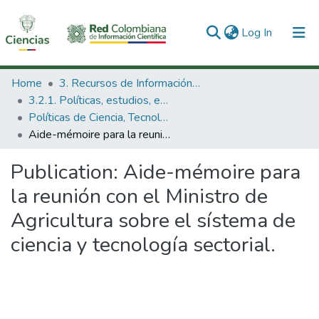
(current)
Log In
Communities & Collections
Home
3. Recursos de Información Científica y Tecnológica
3.2.1. Políticas, estudios, evaluaciones e indicadores de CTeI
All of DSpace
Políticas de Ciencia, Tecnología e Innovación
Aide-mémoire para la reunión con el Ministro de Agricultura sobre el sístema de ciencia y tecnología sectorial.
Statistics
Publication:
Aide-mémoire para
la reunión con el Ministro de
Agricultura sobre el sístema de
ciencia y tecnología sectorial.