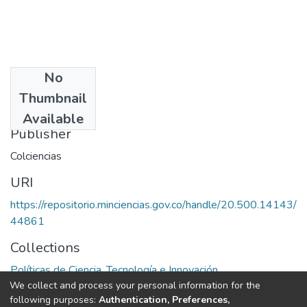
No
Date
Thumbnail
1997
Available
Publisher
Colciencias
URI
https://repositorio.minciencias.gov.co/handle/20.500.14143/
44861
Collections
Políticas de Ciencia, Tecnología e Innovación
We collect and process your personal information for the
following purposes:
Authentication, Preferences,
Full item page