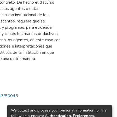
y concreto. De hecho el discurso
de sus agentes o estar
iscurso institucional de los
scentes, requiere que se
s y programas, para evidenciar
n y cuales los marcos deductivos
 con los agentes, en este caso con
caciones e interpretaciones que
íticos de la institución en que
e una u otra manera.
4143/50045
We collect and process your personal information for the
following purposes:
Authentication, Preferences,