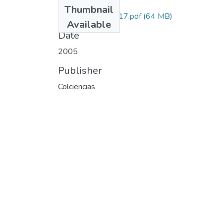
Files
Thumbnail
1222-04-14317.pdf
(64 MB)
Available
Date
2005
Publisher
Colciencias