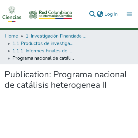
(current)
Log In
Communities & Collections
Home
1. Investigación Financiada con Recursos Públicos
1.1 Productos de investigación
All of DSpace
1.1.1. Informes Finales de Proyectos de Investigación
Programa nacional de catálisis heterogenea II
Statistics
Publication:
Programa nacional
de catálisis heterogenea II