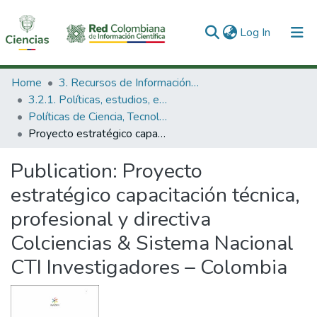
(current)
Log In
Communities & Collections
Home
3. Recursos de Información Científica y Tecnológica
3.2.1. Políticas, estudios, evaluaciones e indicadores de CTeI
All of DSpace
Políticas de Ciencia, Tecnología e Innovación
Proyecto estratégico capacitación técnica, profesional y directiva Colciencias & Sistema Nacional CTI Investigadores – Colombia
Statistics
Publication:
Proyecto
estratégico capacitación técnica,
profesional y directiva
Colciencias & Sistema Nacional
CTI Investigadores – Colombia