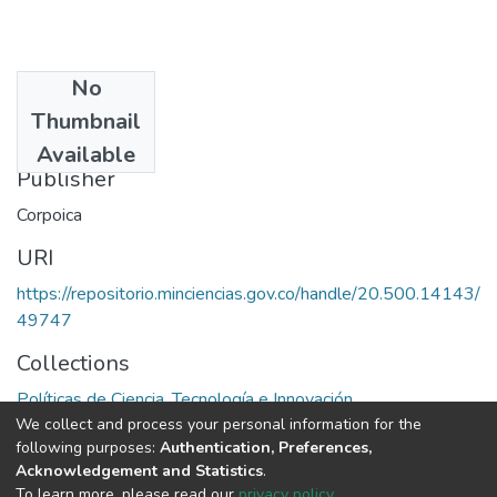
No
Date
Thumbnail
1995
Available
Publisher
Corpoica
URI
https://repositorio.minciencias.gov.co/handle/20.500.14143/
49747
Collections
Políticas de Ciencia, Tecnología e Innovación
We collect and process your personal information for the
following purposes:
Authentication, Preferences,
Full item page
Acknowledgement and Statistics
.
To learn more, please read our
privacy policy
.