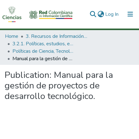
(current)
Log In
Communities & Collections
Home
3. Recursos de Información Científica y Tecnológica
3.2.1. Políticas, estudios, evaluaciones e indicadores de CTeI
All of DSpace
Políticas de Ciencia, Tecnología e Innovación
Manual para la gestión de proyectos de desarrollo tecnológico.
Statistics
Publication:
Manual para la
gestión de proyectos de
desarrollo tecnológico.