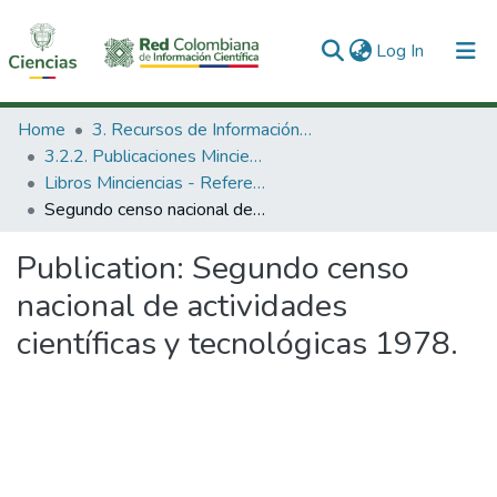
(current)
Log In
Communities & Collections
Home
3. Recursos de Información Científica y Tecnológica
3.2.2. Publicaciones Minciencias
All of DSpace
Libros Minciencias - Referenciales
Segundo censo nacional de actividades científicas y tecnológicas 1978.
Statistics
Publication:
Segundo censo
nacional de actividades
científicas y tecnológicas 1978.