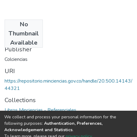
No
Date
Thumbnail
1982
Available
Publisher
Colciencias
URI
https://repositorio.minciencias.gov.co/handle/20.500.14143/
44321
Collections
Libros Minciencias - Referenciales
We collect and process your personal information for the
following purposes:
Authentication, Preferences,
Full item page
Acknowledgement and Statistics
.
To learn more, please read our
privacy policy
.