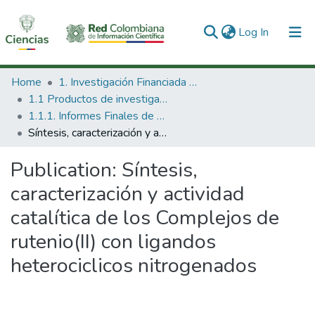
(current)
Log In
Communities & Collections
Home
1. Investigación Financiada con Recursos Públicos
1.1 Productos de investigación
All of DSpace
1.1.1. Informes Finales de Proyectos de Investigación
Síntesis, caracterización y actividad catalítica de los Complejos de rutenio(II) con ligandos heterociclicos nitrogenados
Statistics
Publication:
Síntesis,
caracterización y actividad
catalítica de los Complejos de
rutenio(II) con ligandos
heterociclicos nitrogenados