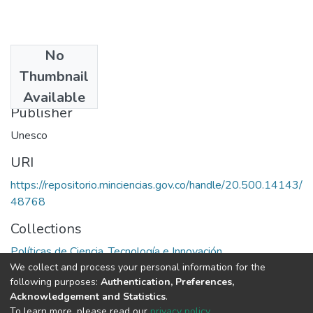
No
Date
Thumbnail
1970
Available
Publisher
Unesco
URI
https://repositorio.minciencias.gov.co/handle/20.500.14143/
48768
Collections
Políticas de Ciencia, Tecnología e Innovación
We collect and process your personal information for the
following purposes:
Authentication, Preferences,
Full item page
Acknowledgement and Statistics
.
To learn more, please read our
privacy policy
.