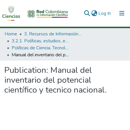
(current)
Log In
Communities & Collections
Home
3. Recursos de Información Científica y Tecnológica
3.2.1. Políticas, estudios, evaluaciones e indicadores de CTeI
All of DSpace
Políticas de Ciencia, Tecnología e Innovación
Manual del inventario del potencial científico y tecnico nacional.
Statistics
Publication:
Manual del
inventario del potencial
científico y tecnico nacional.