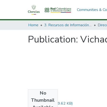
Communities & Col
Home
3. Recursos de Información Científica y Tecnológica
Publication:
Vichad
No
Files
Thumbnail
Audiovisual.pdf
(29.62 KB)