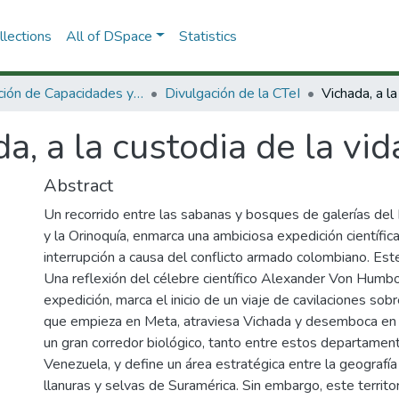
lections
All of DSpace
Statistics
Dirección de Capacidades y Divulgación de la CTeI
Divulgación de la CTeI
a, a la custodia de la vid
Abstract
Un recorrido entre las sabanas y bosques de galerías del
y la Orinoquía, enmarca una ambiciosa expedición científi
interrupción a causa del conflicto armado colombiano. Este 
Una reflexión del célebre científico Alexander Von Humbo
expedición, marca el inicio de un viaje de cavilaciones sobr
que empieza en Meta, atraviesa Vichada y desemboca en el
un gran corredor biológico, tanto entre estos departame
Venezuela, y define un área estratégica entre la geografía 
llanuras y selvas de Suramérica. Sin embargo, este territ