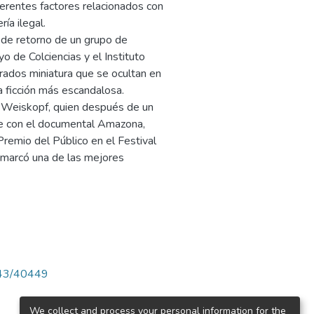
erentes factores relacionados con
ría ilegal.
 de retorno de un grupo de
o de Colciencias y el Instituto
rados miniatura que se ocultan en
la ficción más escandalosa.
re Weiskopf, quien después de un
cine con el documental Amazona,
Premio del Público en el Festival
 marcó una de las mejores
4143/40449
We collect and process your personal information for the