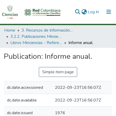
(current)
Log In
Communities & Collections
Home
3. Recursos de Información Científica y Tecnológica
3.2.2. Publicaciones Minciencias
All of DSpace
Libros Minciencias - Referenciales
Informe anual.
Statistics
Publication:
Informe anual.
Simple item page
dc.date.accessioned
2022-09-23T16:56:07Z
dc.date.available
2022-09-23T16:56:07Z
dc.date.issued
1976