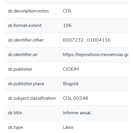
dc.description.notes
COL
dc.format.extent
196
dc.identifier.other
0007232 ; 01004116
dc.identifier.uri
https://repositorio.minciencias.
dc.publisher
CIDEIM
dc.publisher.place
Bogotá
dc.subject.classification
COL 00248
dc.title
Informe anual.
dc.type
Libro