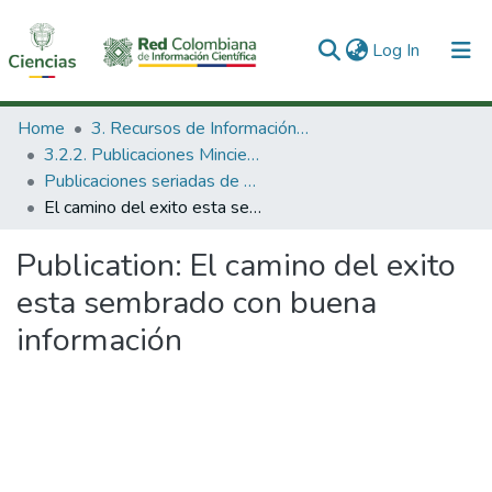
(current)
Log In
Communities & Collections
Home
3. Recursos de Información Científica y Tecnológica
3.2.2. Publicaciones Minciencias
All of DSpace
Publicaciones seriadas de Minciencias
El camino del exito esta sembrado con buena información
Statistics
Publication:
El camino del exito
esta sembrado con buena
información