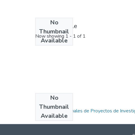
No
License bundle
Thumbnail
Now showing
1 - 1 of 1
Available
No
Collections
Thumbnail
1.1.1. Informes Finales de Proyectos de Investi
Available