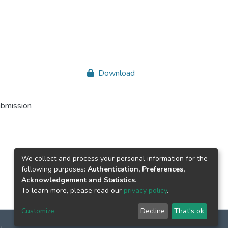
Download
ubmission
We collect and process your personal information for the
following purposes:
Authentication, Preferences,
Acknowledgement and Statistics
.
To learn more, please read our
privacy policy
.
Customize
Decline
That's ok