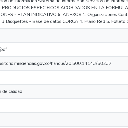
ión de información Sistema de Información Servicios de Informació
ión PRODUCTOS ESPECIFICOS ACORDADOS EN LA FORMULA
NES - PLAN INDICATIVO 6. ANEXOS 1. Organizaciones Contac
3. 3 Disquettes - Base de datos CORCA 4. Plano Red 5. Folleto d
/pdf
positorio.minciencias.gov.co/handle/20.500.14143/50237
n de calidad