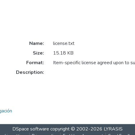
Name:
license.txt
Size:
15.18 KB
Format:
Item-specific license agreed upon to s
Description:
gación
DSpace software
copyright © 2002-2026
LYRASIS