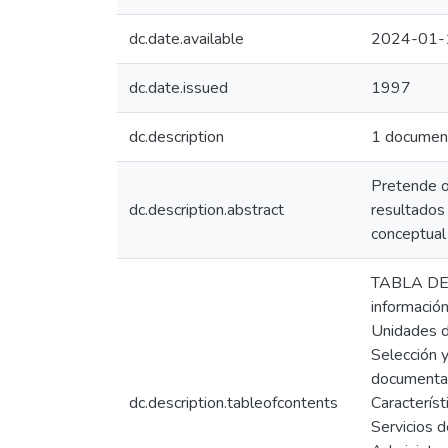
dc.date.available
2024-01-
dc.date.issued
1997
dc.description
1 documen
Pretende of
dc.description.abstract
resultados
conceptual 
TABLA DE
informació
Unidades d
Selección 
documental
dc.description.tableofcontents
Característ
Servicios 