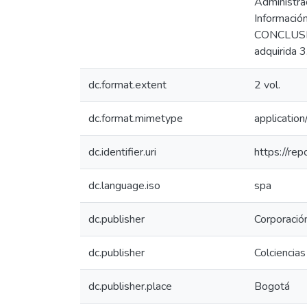
Administrac
Informac
CONCLUSIO
adquirida 
dc.format.extent
2 vol.
dc.format.mimetype
application
dc.identifier.uri
https://re
dc.language.iso
spa
dc.publisher
Corporació
dc.publisher
Colciencias
dc.publisher.place
Bogotá