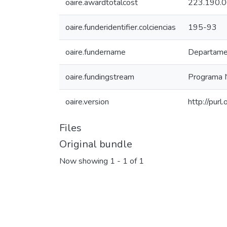
oaire.awardtotalcost
223.190.
oaire.funderidentifier.colciencias
195-93
oaire.fundername
Departamen
oaire.fundingstream
Programa N
oaire.version
http://pur
Files
Original bundle
Now showing
1 - 1 of 1