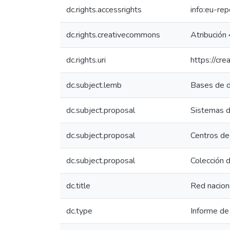
dc.rights.accessrights
info:eu-re
dc.rights.creativecommons
Atribución 
dc.rights.uri
https://cr
dc.subject.lemb
Bases de 
dc.subject.proposal
Sistemas d
dc.subject.proposal
Centros de
dc.subject.proposal
Colección 
dc.title
Red naciona
dc.type
Informe de 