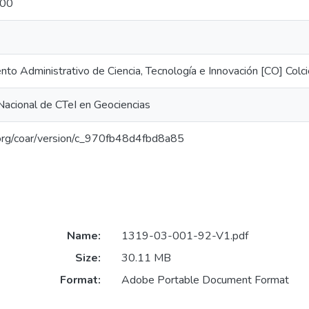
000
to Administrativo de Ciencia, Tecnología e Innovación [CO] Colci
acional de CTeI en Geociencias
l.org/coar/version/c_970fb48d4fbd8a85
Name:
1319-03-001-92-V1.pdf
Size:
30.11 MB
Format:
Adobe Portable Document Format