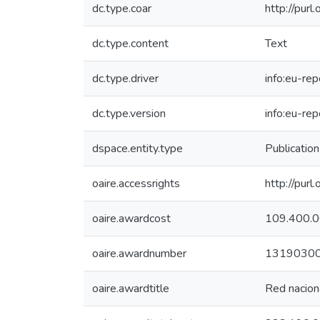
dc.type.coar
http://pur
dc.type.content
Text
dc.type.driver
info:eu-re
dc.type.version
info:eu-re
dspace.entity.type
Publication
oaire.accessrights
http://purl
oaire.awardcost
109.400.
oaire.awardnumber
1319030
oaire.awardtitle
Red naciona