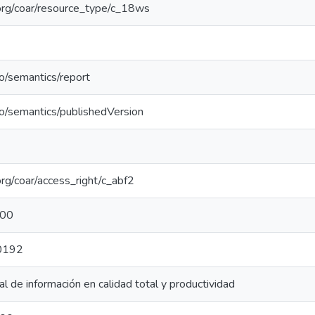
l.org/coar/resource_type/c_18ws
po/semantics/report
po/semantics/publishedVersion
.org/coar/access_right/c_abf2
000
0192
l de información en calidad total y productividad