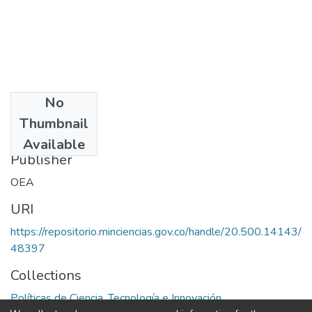
No
Date
Thumbnail
1972
Available
Publisher
OEA
URI
https://repositorio.minciencias.gov.co/handle/20.500.14143/
48397
Collections
Políticas de Ciencia, Tecnología e Innovación