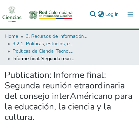
(current)
Log In
Communities & Collections
Home
3. Recursos de Información Científica y Tecnológica
3.2.1. Políticas, estudios, evaluaciones e indicadores de CTeI
All of DSpace
Políticas de Ciencia, Tecnología e Innovación
Informe final: Segunda reunión etraordinaria del consejo interAméricano para la educación, la ciencia y la cultura.
Statistics
Publication:
Informe final:
Segunda reunión etraordinaria
del consejo interAméricano para
la educación, la ciencia y la
cultura.