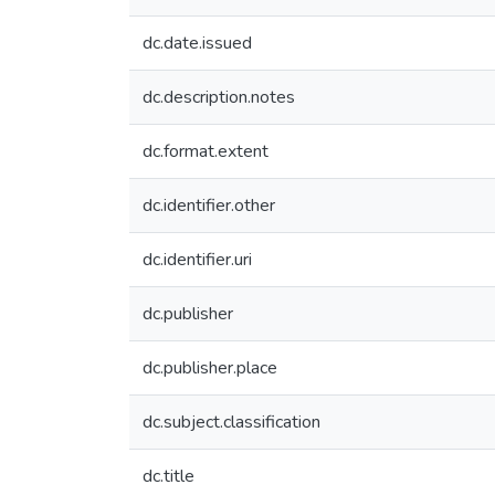
dc.date.issued
dc.description.notes
dc.format.extent
dc.identifier.other
dc.identifier.uri
dc.publisher
dc.publisher.place
dc.subject.classification
dc.title