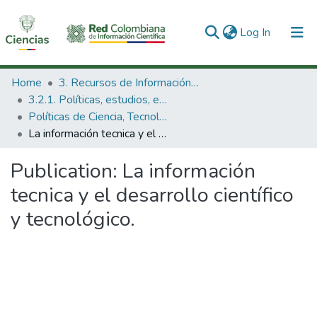
(current)
Log In
Communities & Collections
Home
3. Recursos de Información Científica y Tecnológica
3.2.1. Políticas, estudios, evaluaciones e indicadores de CTeI
All of DSpace
Políticas de Ciencia, Tecnología e Innovación
La información tecnica y el desarrollo científico y tecnológico.
Statistics
Publication:
La información
tecnica y el desarrollo científico
y tecnológico.