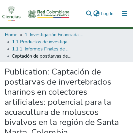
(current)
Log In
Communities & Collections
Home
1. Investigación Financiada con Recursos Públicos
1.1 Productos de investigación
All of DSpace
1.1.1. Informes Finales de Proyectos de Investigación
Captación de postlarvas de invertebrados lnarinos en colectores artificiales: potencial para la acuacultura de moluscos bivalvos en la región de Santa Marta, Colombia
Statistics
Publication:
Captación de
postlarvas de invertebrados
lnarinos en colectores
artificiales: potencial para la
acuacultura de moluscos
bivalvos en la región de Santa
Marta, Colombia