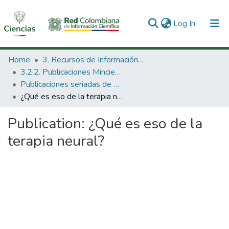
(current)
Log In
Communities & Collections
Home
3. Recursos de Información Científica y Tecnológica
3.2.2. Publicaciones Minciencias
All of DSpace
Publicaciones seriadas de Minciencias
¿Qué es eso de la terapia neural?
Statistics
Publication:
¿Qué es eso de la
terapia neural?