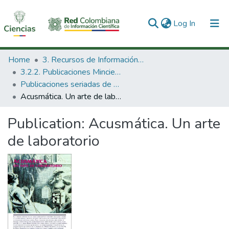
(current)
Log In
Communities & Collections
Home
3. Recursos de Información Científica y Tecnológica
3.2.2. Publicaciones Minciencias
All of DSpace
Publicaciones seriadas de Minciencias
Acusmática. Un arte de laboratorio
Statistics
Publication:
Acusmática. Un arte
de laboratorio