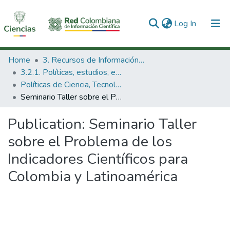
(current)
Log In
Communities & Collections
Home
3. Recursos de Información Científica y Tecnológica
3.2.1. Políticas, estudios, evaluaciones e indicadores de CTeI
All of DSpace
Políticas de Ciencia, Tecnología e Innovación
Seminario Taller sobre el Problema de los Indicadores Científicos para Colombia y Latinoamérica
Statistics
Publication:
Seminario Taller
sobre el Problema de los
Indicadores Científicos para
Colombia y Latinoamérica