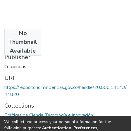
No
Date
Thumbnail
1990
Available
Publisher
Colciencias
URI
https://repositorio.minciencias.gov.co/handle/20.500.14143/
44820
Collections
Políticas de Ciencia, Tecnología e Innovación
We collect and process your personal information for the
following purposes:
Authentication, Preferences,
Full item page