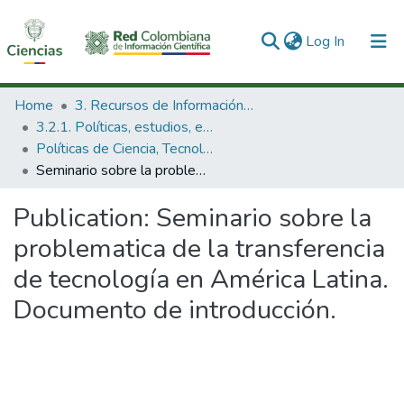
(current)
Log In
Communities & Collections
Home
3. Recursos de Información Científica y Tecnológica
3.2.1. Políticas, estudios, evaluaciones e indicadores de CTeI
All of DSpace
Políticas de Ciencia, Tecnología e Innovación
Seminario sobre la problematica de la transferencia de tecnología en América Latina. Documento de introducción.
Statistics
Publication:
Seminario sobre la
problematica de la transferencia
de tecnología en América Latina.
Documento de introducción.