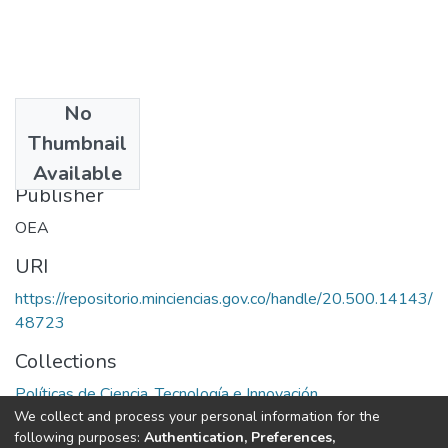
No
Date
Thumbnail
1972
Available
Publisher
OEA
URI
https://repositorio.minciencias.gov.co/handle/20.500.14143/
48723
Collections
Políticas de Ciencia, Tecnología e Innovación
We collect and process your personal information for the
following purposes:
Authentication, Preferences,
Full item page