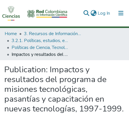
(current)
Log In
Communities & Collections
Home
3. Recursos de Información Científica y Tecnológica
3.2.1. Políticas, estudios, evaluaciones e indicadores de CTeI
All of DSpace
Políticas de Ciencia, Tecnología e Innovación
Impactos y resultados del programa de misiones tecnológicas, pasantías y capacitación en nuevas tecnologías, 1997-1999.
Statistics
Publication:
Impactos y
resultados del programa de
misiones tecnológicas,
pasantías y capacitación en
nuevas tecnologías, 1997-1999.