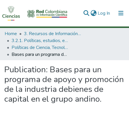
(current)
Log In
Communities & Collections
Home
3. Recursos de Información Científica y Tecnológica
3.2.1. Políticas, estudios, evaluaciones e indicadores de CTeI
All of DSpace
Políticas de Ciencia, Tecnología e Innovación
Bases para un programa de apoyo y promoción de la industria debienes de capital en el grupo andino.
Statistics
Publication:
Bases para un
programa de apoyo y promoción
de la industria debienes de
capital en el grupo andino.