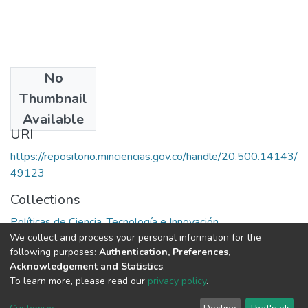
No
Date
Thumbnail
1985
Available
URI
https://repositorio.minciencias.gov.co/handle/20.500.14143/
49123
Collections
Políticas de Ciencia, Tecnología e Innovación
We collect and process your personal information for the
following purposes:
Authentication, Preferences,
Full item page
Acknowledgement and Statistics
.
To learn more, please read our
privacy policy
.
DSpace software
copyright © 2002-2026
LYRASIS
Cookie
Privacy
End User
Send