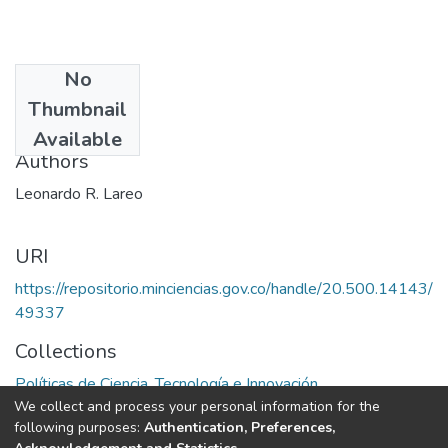
No
Date
Thumbnail
1987
Available
Authors
Leonardo R. Lareo
URI
https://repositorio.minciencias.gov.co/handle/20.500.14143/
49337
Collections
Políticas de Ciencia, Tecnología e Innovación
We collect and process your personal information for the
following purposes:
Authentication, Preferences,
Full item page