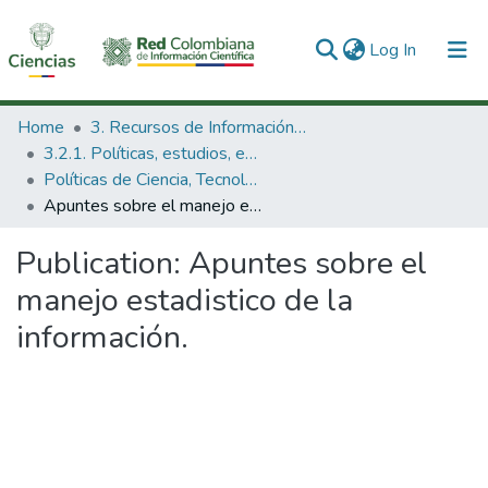
(current)
Log In
Communities & Collections
Home
3. Recursos de Información Científica y Tecnológica
3.2.1. Políticas, estudios, evaluaciones e indicadores de CTeI
All of DSpace
Políticas de Ciencia, Tecnología e Innovación
Apuntes sobre el manejo estadistico de la información.
Statistics
Publication:
Apuntes sobre el
manejo estadistico de la
información.