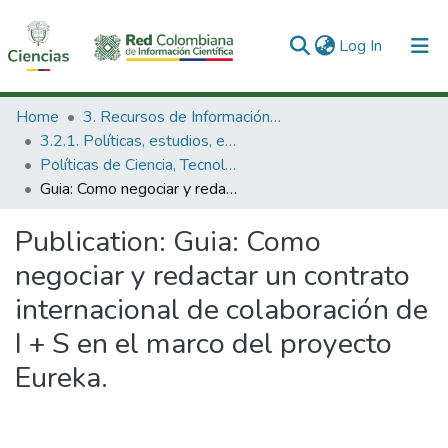
(current)
Log In
Communities & Collections
Home
3. Recursos de Información Científica y Tecnológica
3.2.1. Políticas, estudios, evaluaciones e indicadores de CTeI
All of DSpace
Políticas de Ciencia, Tecnología e Innovación
Guia: Como negociar y redactar un contrato internacional de colaboración de I + S en el marco del proyecto Eureka.
Statistics
Publication:
Guia: Como
negociar y redactar un contrato
internacional de colaboración de
I + S en el marco del proyecto
Eureka.