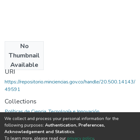
No
Date
Thumbnail
1989
Available
URI
https://repositorio.minciencias.gov.co/handle/20.500.14143/
49591
Collections
Políticas de Ciencia, Tecnología e Innovación
We collect and process your personal information for the
following purposes:
Authentication, Preferences,
Full item page
Acknowledgement and Statistics
.
To learn more, please read our
privacy policy
.