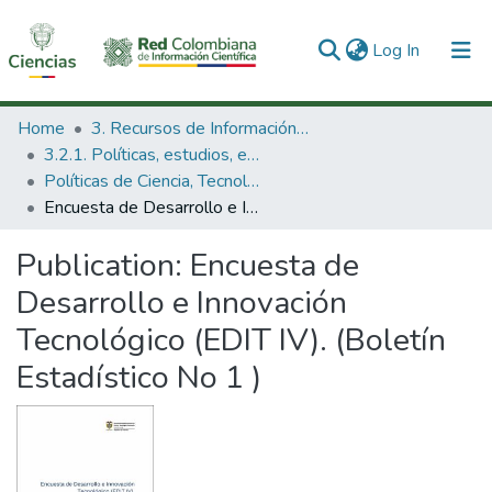
(current)
Log In
Communities & Collections
Home
3. Recursos de Información Científica y Tecnológica
3.2.1. Políticas, estudios, evaluaciones e indicadores de CTeI
All of DSpace
Políticas de Ciencia, Tecnología e Innovación
Encuesta de Desarrollo e Innovación Tecnológico (EDIT IV). (Boletín Estadístico No 1 )
Statistics
Publication:
Encuesta de
Desarrollo e Innovación
Tecnológico (EDIT IV). (Boletín
Estadístico No 1 )