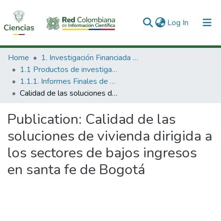
(current)
Log In
Communities & Collections
Home
1. Investigación Financiada con Recursos Públicos
1.1 Productos de investigación
All of DSpace
1.1.1. Informes Finales de Proyectos de Investigación
Calidad de las soluciones de vivienda dirigida a los sectores de bajos ingresos en santa fe de Bogotá
Statistics
Publication:
Calidad de las
soluciones de vivienda dirigida a
los sectores de bajos ingresos
en santa fe de Bogotá