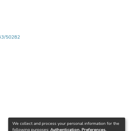
4143/50282
We collect and process your personal information for the
following purposes:
Authentication, Preferences,