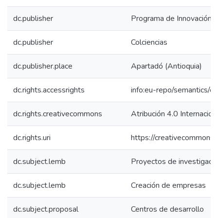
dc.publisher
Programa de Innovación y
dc.publisher
Colciencias
dc.publisher.place
Apartadó (Antioquia)
dc.rights.accessrights
info:eu-repo/semantics/
dc.rights.creativecommons
Atribución 4.0 Internacion
dc.rights.uri
https://creativecommons.o
dc.subject.lemb
Proyectos de investigaci
dc.subject.lemb
Creación de empresas
dc.subject.proposal
Centros de desarrollo