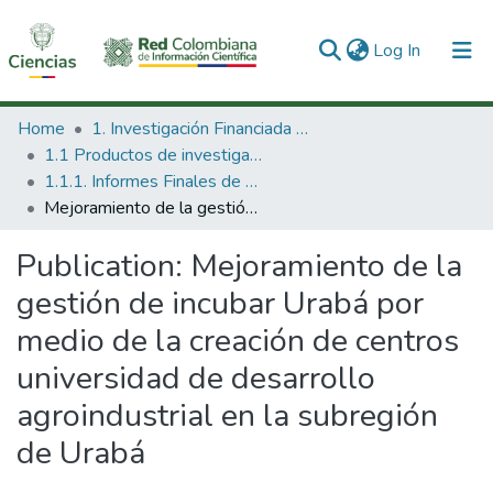
(current)
Log In
Communities & Collections
Home
1. Investigación Financiada con Recursos Públicos
1.1 Productos de investigación
All of DSpace
1.1.1. Informes Finales de Proyectos de Investigación
Mejoramiento de la gestión de incubar Urabá por medio de la creación de centros universidad de desarrollo agroindustrial en la subregión de Urabá
Statistics
Publication:
Mejoramiento de la
gestión de incubar Urabá por
medio de la creación de centros
universidad de desarrollo
agroindustrial en la subregión
de Urabá