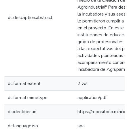
medio de la Creación de C
Agroindustrial" Para desar
la Incubadora y sus asesor
dc.description.abstract
le permitieron cumplir a s
en el proyecto. En este o
instituciones de educación
grupo de profesionales qu
a las expectativas del pro
actividades planteadas en
acompañamiento continuo 
Incubadora de Agrupamien
dc.format.extent
2 vol.
dc.format.mimetype
application/pdf
dc.identifier.uri
https://repositorio.minc
dc.language.iso
spa