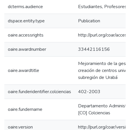
dcterms.audience
Estudiantes, Profesores, 
dspace.entity.type
Publication
oaire.accessrights
http://purl.org/coar/acces
oaire.awardnumber
33442116156
Mejoramiento de la gesti
oaire.awardtitle
creación de centros univer
subregión de Urabá
oaire.funderidentifier.colciencias
402-2003
Departamento Administrati
oaire.fundername
[CO] Colciencias
oaire.version
http://purl.org/coar/ver