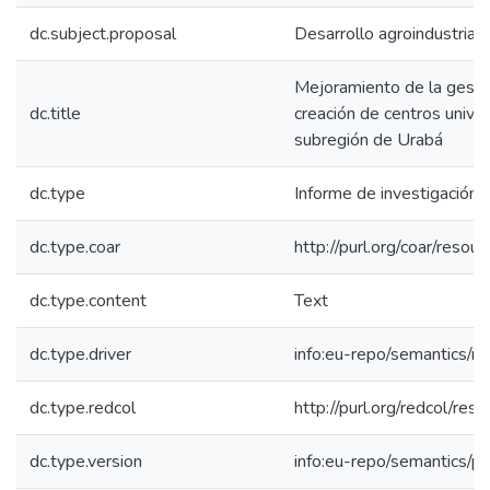
dc.subject.proposal
Desarrollo agroindustrial
Mejoramiento de la gesti
dc.title
creación de centros univer
subregión de Urabá
dc.type
Informe de investigación
dc.type.coar
http://purl.org/coar/reso
dc.type.content
Text
dc.type.driver
info:eu-repo/semantics/re
dc.type.redcol
http://purl.org/redcol/res
dc.type.version
info:eu-repo/semantics/p