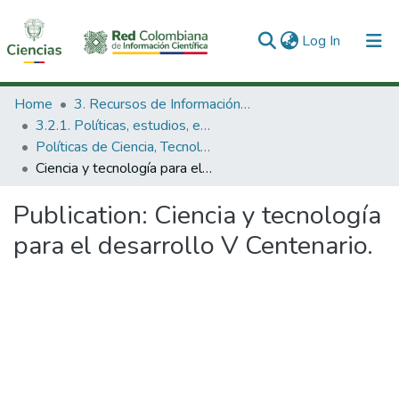
(current)
Log In
Communities & Collections
Home
3. Recursos de Información Científica y Tecnológica
3.2.1. Políticas, estudios, evaluaciones e indicadores de CTeI
All of DSpace
Políticas de Ciencia, Tecnología e Innovación
Ciencia y tecnología para el desarrollo V Centenario.
Statistics
Publication:
Ciencia y tecnología
para el desarrollo V Centenario.