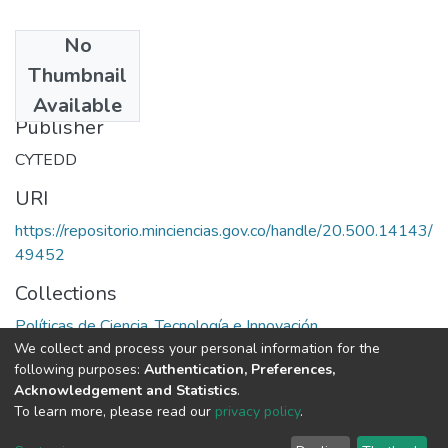
No
Date
Thumbnail
1985
Available
Publisher
CYTEDD
URI
https://repositorio.minciencias.gov.co/handle/20.500.14143/
49452
Collections
Políticas de Ciencia, Tecnología e Innovación
We collect and process your personal information for the
following purposes:
Authentication, Preferences,
Full item page
Acknowledgement and Statistics
.
To learn more, please read our
privacy policy
.
DSpace software
copyright © 2002-2026
LYRASIS
Cookie
Privacy
End User
Send