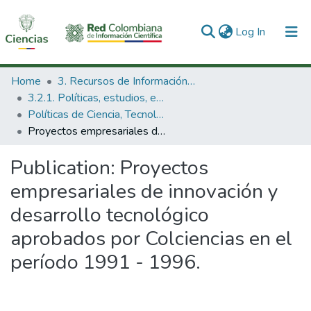
(current)
Log In
Communities & Collections
Home
3. Recursos de Información Científica y Tecnológica
3.2.1. Políticas, estudios, evaluaciones e indicadores de CTeI
All of DSpace
Políticas de Ciencia, Tecnología e Innovación
Proyectos empresariales de innovación y desarrollo tecnológico aprobados por Colciencias en el período 1991 - 1996.
Statistics
Publication:
Proyectos
empresariales de innovación y
desarrollo tecnológico
aprobados por Colciencias en el
período 1991 - 1996.