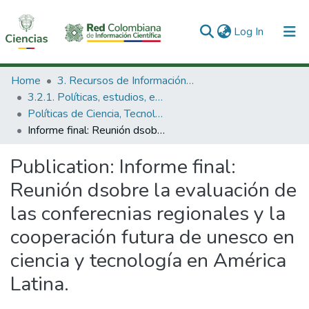
(current)
Log In
Communities & Collections
Home
3. Recursos de Información Científica y Tecnológica
3.2.1. Políticas, estudios, evaluaciones e indicadores de CTeI
All of DSpace
Políticas de Ciencia, Tecnología e Innovación
Informe final: Reunión dsobre la evaluación de las conferecnias regionales y la cooperación futura de unesco en ciencia y tecnología en América Latina.
Statistics
Publication:
Informe final:
Reunión dsobre la evaluación de
las conferecnias regionales y la
cooperación futura de unesco en
ciencia y tecnología en América
Latina.