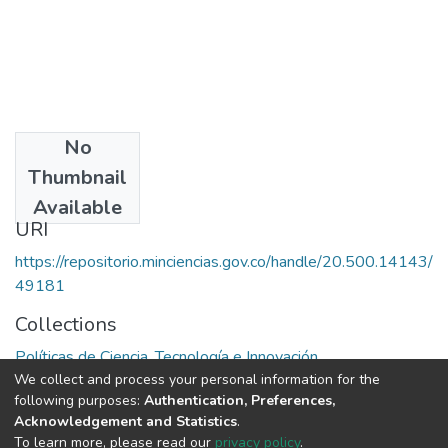
No
Publisher
Thumbnail
ITINTEC
Available
URI
https://repositorio.minciencias.gov.co/handle/20.500.14143/
49181
Collections
Políticas de Ciencia, Tecnología e Innovación
We collect and process your personal information for the
following purposes:
Authentication, Preferences,
Full item page
Acknowledgement and Statistics
.
To learn more, please read our
privacy policy
.