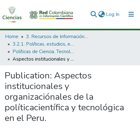
(current)
Log In
Communities & Collections
Home
3. Recursos de Información Científica y Tecnológica
3.2.1. Políticas, estudios, evaluaciones e indicadores de CTeI
All of DSpace
Políticas de Ciencia, Tecnología e Innovación
Aspectos institucionales y organizaciónales de la políticacientífica y tecnológica en el Peru.
Statistics
Publication:
Aspectos
institucionales y
organizaciónales de la
políticacientífica y tecnológica
en el Peru.