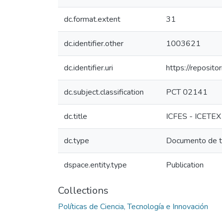
dc.format.extent
31
dc.identifier.other
1003621
dc.identifier.uri
https://reposit
dc.subject.classification
PCT 02141
dc.title
ICFES - ICETEX 
dc.type
Documento de t
dspace.entity.type
Publication
Collections
Políticas de Ciencia, Tecnología e Innovación