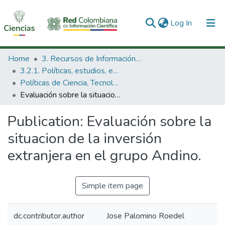
(current)
Log In
Communities & Collections
Home
3. Recursos de Información Científica y Tecnológica
3.2.1. Políticas, estudios, evaluaciones e indicadores de CTeI
All of DSpace
Políticas de Ciencia, Tecnología e Innovación
Evaluación sobre la situacion de la inversión extranjera en el grupo Andino.
Statistics
Publication:
Evaluación sobre la
situacion de la inversión
extranjera en el grupo Andino.
Simple item page
dc.contributor.author
Jose Palomino Roedel