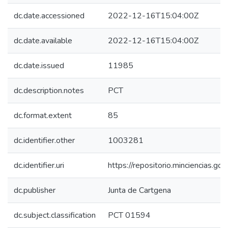
dc.date.accessioned
2022-12-16T15:04:00Z
dc.date.available
2022-12-16T15:04:00Z
dc.date.issued
11985
dc.description.notes
PCT
dc.format.extent
85
dc.identifier.other
1003281
dc.identifier.uri
https://repositorio.minciencias.
dc.publisher
Junta de Cartgena
dc.subject.classification
PCT 01594