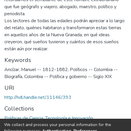
que fue geógrafo y viajero, abogado, maestro, político y
periodista.
Los lectores de todas las edades podrán apreciar a lo largo
del relato, quiénes habitaron y transformaron estas tierras
en aquellos años de la Nueva Granada, en qué ideas
creyeron, qué sueños tuvieron y cuántos de esos sueños
están aún por realizar.
Keywords
Ancízar, Manuel -- 1812-1882
,
Políticos -- Colombia --
Biografía
,
Colombia -- Política y gobierno -- Siglo XIX
URI
http://hdl.handle.net/11146/393
Collections
Políticas de Ciencia, Tecnología e Innovación
We collect and process your personal information for the
following purposes:
Authentication, Preferences,