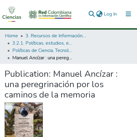
(current)
Log In
Communities & Collections
Home
3. Recursos de Información Científica y Tecnológica
3.2.1. Políticas, estudios, evaluaciones e indicadores de CTeI
All of DSpace
Políticas de Ciencia, Tecnología e Innovación
Manuel Ancízar : una peregrinación por los caminos de la memoria
Statistics
Publication:
Manuel Ancízar :
una peregrinación por los
caminos de la memoria