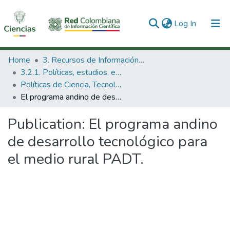
(current)
Log In
Communities & Collections
Home
3. Recursos de Información Científica y Tecnológica
3.2.1. Políticas, estudios, evaluaciones e indicadores de CTeI
All of DSpace
Políticas de Ciencia, Tecnología e Innovación
El programa andino de desarrollo tecnológico para el medio rural PADT.
Statistics
Publication:
El programa andino
de desarrollo tecnológico para
el medio rural PADT.