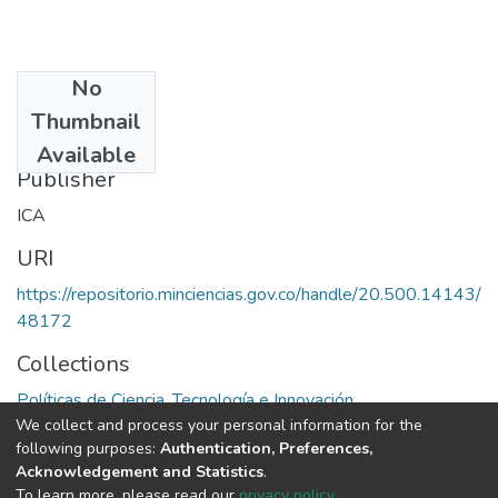
No
Date
Thumbnail
1984
Available
Publisher
ICA
URI
https://repositorio.minciencias.gov.co/handle/20.500.14143/
48172
Collections
Políticas de Ciencia, Tecnología e Innovación
We collect and process your personal information for the
following purposes:
Authentication, Preferences,
Full item page
Acknowledgement and Statistics
.
To learn more, please read our
privacy policy
.