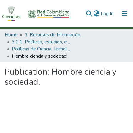
(current)
Log In
Communities & Collections
Home
3. Recursos de Información Científica y Tecnológica
3.2.1. Políticas, estudios, evaluaciones e indicadores de CTeI
All of DSpace
Políticas de Ciencia, Tecnología e Innovación
Hombre ciencia y sociedad.
Statistics
Publication:
Hombre ciencia y
sociedad.