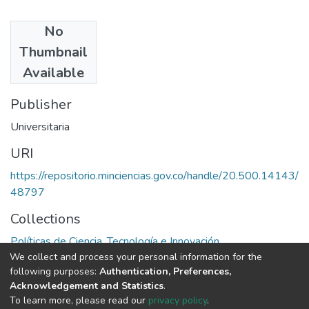
No
Authors
Thumbnail
Luis A. Romo S.
Available
Publisher
Universitaria
URI
https://repositorio.minciencias.gov.co/handle/20.500.14143/
48797
Collections
Políticas de Ciencia, Tecnología e Innovación
We collect and process your personal information for the
following purposes:
Authentication, Preferences,
Full item page
Acknowledgement and Statistics
.
To learn more, please read our
privacy policy
.