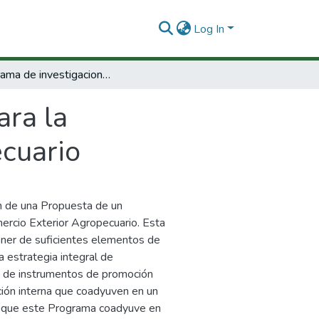
Log In
Programa de investigaciones para la competitividad en comercio exterior agropecuario
ara la
ecuario
ón de una Propuesta de un
ercio Exterior Agropecuario. Esta
poner de suficientes elementos de
a estrategia integral de
to de instrumentos de promoción
ción interna que coadyuven en un
e que este Programa coadyuve en