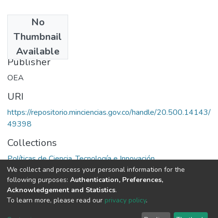
No
Date
Thumbnail
1975
Available
Publisher
OEA
URI
https://repositorio.minciencias.gov.co/handle/20.500.14143/
49398
Collections
Políticas de Ciencia, Tecnología e Innovación
We collect and process your personal information for the
following purposes:
Authentication, Preferences,
Full item page
Acknowledgement and Statistics
.
To learn more, please read our
privacy policy
.
DSpace software
copyright © 2002-2026
LYRASIS
Cookie
Privacy
End User
Send