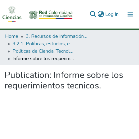
(current)
Log In
Communities & Collections
Home
3. Recursos de Información Científica y Tecnológica
3.2.1. Políticas, estudios, evaluaciones e indicadores de CTeI
All of DSpace
Políticas de Ciencia, Tecnología e Innovación
Informe sobre los requerimientos tecnicos.
Statistics
Publication:
Informe sobre los
requerimientos tecnicos.