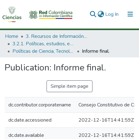
(current)
Log In
Communities & Collections
Home
3. Recursos de Información Científica y Tecnológica
3.2.1. Políticas, estudios, evaluaciones e indicadores de CTeI
All of DSpace
Políticas de Ciencia, Tecnología e Innovación
Informe final.
Statistics
Publication:
Informe final.
Simple item page
dc.contributor.corporatename
Consejo Constitutivo de Cie
dc.date.accessioned
2022-12-16T14:41:59Z
dc.date.available
2022-12-16T14:41:59Z