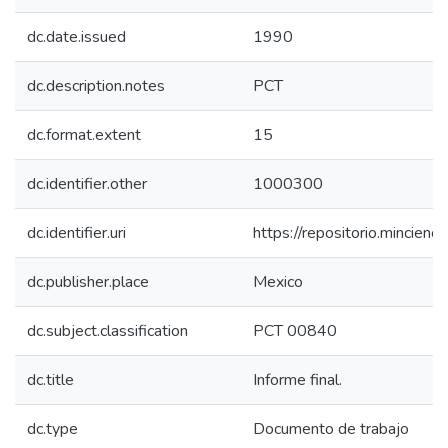
dc.date.issued
1990
dc.description.notes
PCT
dc.format.extent
15
dc.identifier.other
1000300
dc.identifier.uri
https://repositorio.mincie
dc.publisher.place
Mexico
dc.subject.classification
PCT 00840
dc.title
Informe final.
dc.type
Documento de trabajo