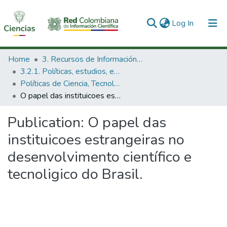
(current)
Log In
Communities & Collections
Home
3. Recursos de Información Científica y Tecnológica
3.2.1. Políticas, estudios, evaluaciones e indicadores de CTeI
All of DSpace
Políticas de Ciencia, Tecnología e Innovación
O papel das instituicoes estrangeiras no desenvolvimento científico e tecnoligico do Brasil.
Statistics
Publication:
O papel das
instituicoes estrangeiras no
desenvolvimento científico e
tecnoligico do Brasil.