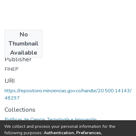
No
Date
Thumbnail
1978
Available
Publisher
FINEP
URI
https://repositorio.minciencias.gov.co/handle/20.500.14143/
48297
Collections
Políticas de Ciencia, Tecnología e Innovación
We collect and process your personal information for the
following purposes:
Authentication, Preferences,
Full item page